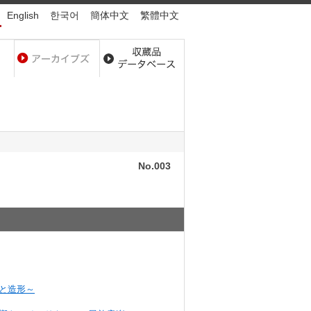
English
한국어
簡体中文
繁體中文
No.003
と造形～