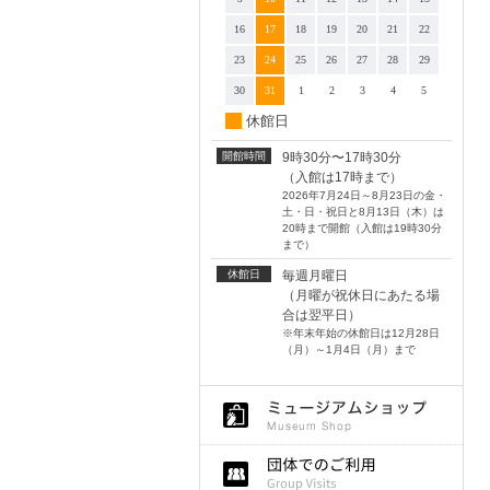
16
17
18
19
20
21
22
23
24
25
26
27
28
29
30
31
1
2
3
4
5
休館日
開館時間
9時30分〜17時30分
（入館は17時まで）
2026年7月24日～8月23日の金・
土・日・祝日と8月13日（木）は
20時まで開館（入館は19時30分
まで）
休館日
毎週月曜日
（月曜が祝休日にあたる場
合は翌平日）
※年末年始の休館日は12月28日
（月）～1月4日（月）まで