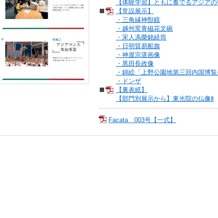
【体験学習】ともに奏でるアジアの
【常設展示】
・三角縁神獣鏡
・越州窯青磁花文碗
・宋人馮榮銘経筒
・日明貿易船旗
・神屋宗湛画像
・黒田長政像
・錦絵「上野公園地第三回内国博覧
・ドンザ
【裏表紙】
【部門別展示から】東光院の仏像Ⅱ
Facata 003号【一式】