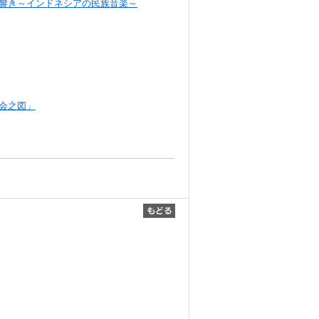
響き～インドネシアの民族音楽～
会之図」