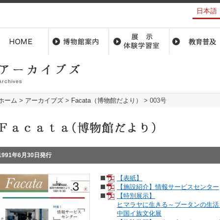
日本語
ホーム
>
アーカイブズ
>
Facata（博物館だより）
>
003号
1991年6月30日発行
【表紙】
【施設紹介】情報サービスセンター
【特別展示】
ヒマラヤに生きる～ブータンの生活
中国イ族文化展