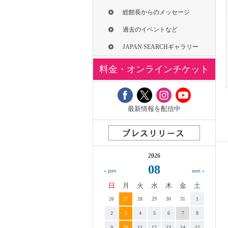
総館長からのメッセージ
過去のイベントなど
JAPAN SEARCHギャラリー
料金・オンラインチケット
最新情報を配信中
2026
08
« prev
next »
日
月
火
水
木
金
土
26
27
28
29
30
31
1
2
3
4
5
6
7
8
9
10
11
12
13
14
15