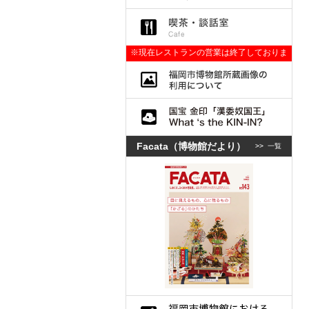
※現在レストランの営業は終了しておりま
す。
Facata（博物館だより）
>>
一覧