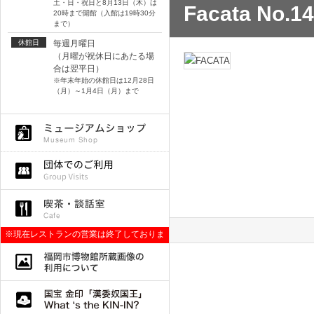
土・日・祝日と8月13日（木）は
Facata No
20時まで開館（入館は19時30分
まで）
休館日
毎週月曜日
（月曜が祝休日にあたる場
合は翌平日）
※年末年始の休館日は12月28日
（月）～1月4日（月）まで
※現在レストランの営業は終了しておりま
す。