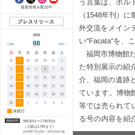
う言葉は、ポルトガ
最新情報を配信中
（1548年刊）
外交流をメイン
2026
い“Facata”
08
« prev
next »
福岡市博物館だよ
日
月
火
水
木
金
土
26
27
28
29
30
31
1
た特別展示の紹
2
3
4
5
6
7
8
9
10
11
12
13
14
15
介、福岡の遺跡
16
17
18
19
20
21
22
ています。博物
23
24
25
26
27
28
29
30
31
1
2
3
4
5
等では売られて
休館日
る号の内容を紹
開館時間
9時30分〜17時30分
（入館は17時まで）
2026年7月24日～8月23日の金・