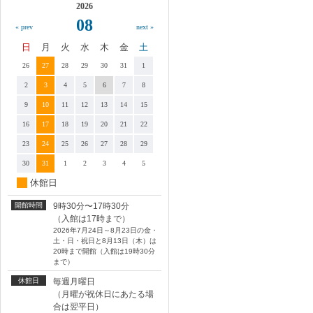
2026
08
« prev
next »
日
月
火
水
木
金
土
26
27
28
29
30
31
1
2
3
4
5
6
7
8
9
10
11
12
13
14
15
16
17
18
19
20
21
22
23
24
25
26
27
28
29
30
31
1
2
3
4
5
休館日
開館時間
9時30分〜17時30分
（入館は17時まで）
2026年7月24日～8月23日の金・
土・日・祝日と8月13日（木）は
20時まで開館（入館は19時30分
まで）
休館日
毎週月曜日
（月曜が祝休日にあたる場
合は翌平日）