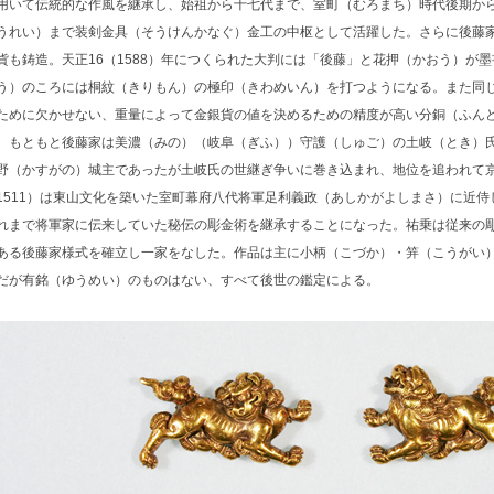
用いて伝統的な作風を継承し、始祖から十七代まで、室町（むろまち）時代後期か
うれい）まで装剣金具（そうけんかなぐ）金工の中枢として活躍した。さらに後藤
貨も鋳造。天正16（1588）年につくられた大判には「後藤」と花押（かおう）が
う）のころには桐紋（きりもん）の極印（きわめいん）を打つようになる。また同
ために欠かせない、重量によって金銀貨の値を決めるための精度が高い分銅（ふん
もともと後藤家は美濃（みの）（岐阜（ぎふ））守護（しゅご）の土岐（とき）氏
野（かすがの）城主であったが土岐氏の世継ぎ争いに巻き込まれ、地位を追われて京
1511）は東山文化を築いた室町幕府八代将軍足利義政（あしかがよしまさ）に近
れまで将軍家に伝来していた秘伝の彫金術を継承することになった。祐乗は従来の
ある後藤家様式を確立し一家をなした。作品は主に小柄（こづか）・笄（こうがい
だが有銘（ゆうめい）のものはない、すべて後世の鑑定による。