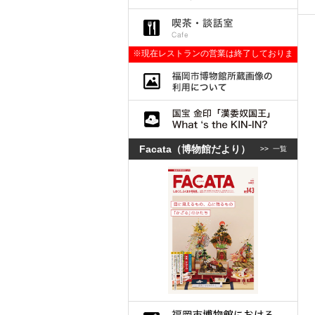
※現在レストランの営業は終了しておりま
す。
Facata（博物館だより）
>>
一覧