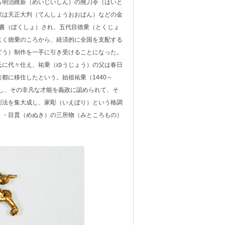
ら明治維新（めいじいしん）の廃刀令（はいと
家は天正大判（てんしょうおおばん）などの金
墨書（ぼくしょ）され、五代目徳乗（とくじょ
じく徳乗のころから、経済的に全国を支配する
どう）制作を一手に引き受けることになった。
に代々仕え、祐乗（ゆうじょう）の父は春日
都に移住したという。始祖祐乗（1440～
侍し、その非凡な才能を義政に認められて、そ
彫法を集大成し、家彫（いえぼり）という格調
）・目貫（めぬき）の三所物（みところもの）