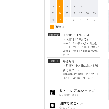
16
17
18
19
20
21
22
23
24
25
26
27
28
29
30
31
1
2
3
4
5
休館日
開館時間
9時30分〜17時30分
（入館は17時まで）
2026年7月24日～8月23日の金・
土・日・祝日と8月13日（木）は
20時まで開館（入館は19時30分
まで）
休館日
毎週月曜日
（月曜が祝休日にあたる場
合は翌平日）
※年末年始の休館日は12月28日
（月）～1月4日（月）まで