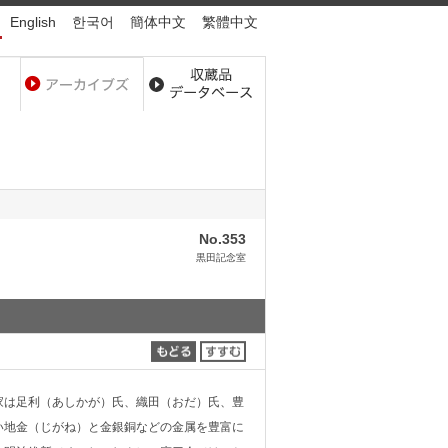
English
한국어
簡体中文
繁體中文
No.353
黒田記念室
は足利（あしかが）氏、織田（おだ）氏、豊
い地金（じがね）と金銀銅などの金属を豊富に