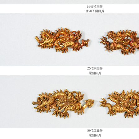
始祖祐乗作
唐獅子図目貫
二代宗乗作
龍図目貫
三代乗真作
龍図目貫