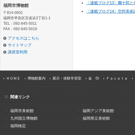
〔連載ブログ13〕團十郎と
福岡市博物館
〔連載ブログ14〕空想美
〒814-0001
福岡市早良区百道浜3丁目1-1
TEL：092-845-5011
FAX：092-845-5019
アクセスはこちら
サイトマップ
講座室利用
ＨＯＭＥ
博物館案内
展示・体験学習室
金 印
Ｆａｃａｔａ
関連リンク
福岡市美術館
福岡アジア美術館
九州国立博物館
福岡県立美術館
福岡検定