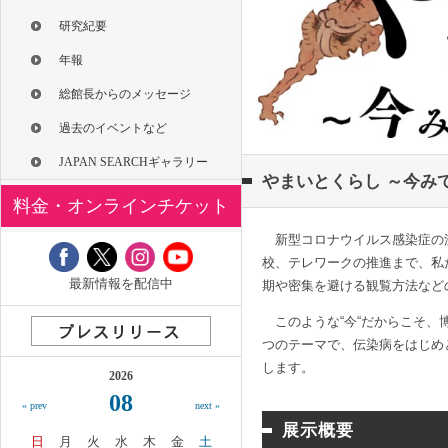
研究紀要
年報
総館長からのメッセージ
過去のイベントなど
JAPAN SEARCHギャラリー
やまいとくらし ～今み
料金・オンラインチケット
新型コロナウイルス感染症の流
校、テレワークの推進まで、私
最新情報を配信中
期や密集を避ける観覧方法など
このような“今“だからこそ、
つのテーマで、伝染病をはじめ
します。
2026
08
« prev
next »
展示概要
日
月
火
水
木
金
土