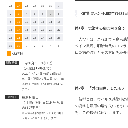
26
27
28
29
30
31
1
《前期展示》令和2年7月21
2
3
4
5
6
7
8
9
10
11
12
13
14
15
第1章 伝染する病に向き合う
16
17
18
19
20
21
22
23
24
25
26
27
28
29
人びとは、これまで何度も感
ペイン風邪、明治時代のコレラ
30
31
1
2
3
4
5
伝染病の流行とその対応を紹介
休館日
開館時間
9時30分〜17時30分
（入館は17時まで）
2026年7月24日～8月23日の金・
土・日・祝日と8月13日（木）は
20時まで開館（入館は19時30分
第2章 「外出自粛」したモノ
まで）
休館日
毎週月曜日
新型コロナウイルス感染症の
（月曜が祝休日にあたる場
の資料も活用の場を失いそうに
合は翌平日）
を、この機会に紹介します。
※年末年始の休館日は12月28日
（月）～1月4日（月）まで