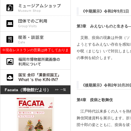
《中期展示》令和2年9月1日
第3章 みえないものと生きる
災難、疫病の現象は外側（ソ
ようとするみえない存在を感知
※現在レストランの営業は終了しておりま
や呪（まじな）いで対抗しまし
す。
の事例を紹介します。
《後期展示》令和2年10月20
Facata（博物館だより）
>>
一覧
第4章 疫病と歌舞伎
江戸時代以来多くの人々を熱
舞伎関連資料を展示します。折
団十郎の姿とともに、疫病を祓