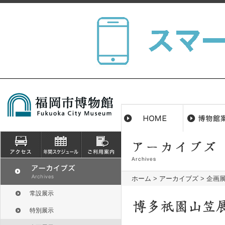
ホーム
>
アーカイブズ
>
企画
常設展示
特別展示