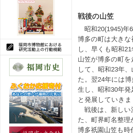
戦後の山笠
昭和20(1945)
博多の町は大きな
し、早くも昭和2
山笠が博多の町を走
して、昭和23年
た。翌24年には
生し、昭和30年
と発展していきま
戦後は、新しい
た、町界町名整理
博多祇園山笠も時