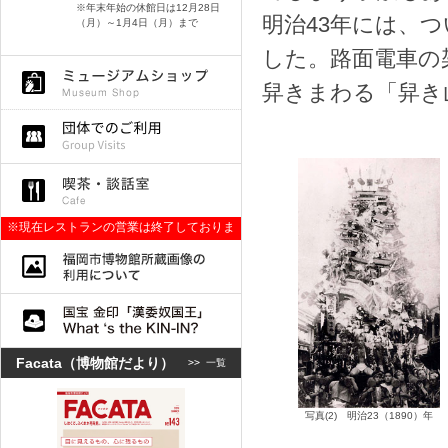
※年末年始の休館日は12月28日
明治43年には、
（月）～1月4日（月）まで
した。路面電車の
舁きまわる「舁き
※現在レストランの営業は終了しておりま
す。
Facata（博物館だより）
>>
一覧
写真(2) 明治23（1890）年