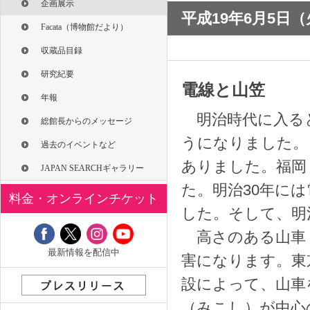
企画展示
平成19年6月5日
Facata（博物館だより）
収蔵品目録
研究紀要
電線と山笠
年報
明治時代に入る
総館長からのメッセージ
うになりました。
過去のイベントなど
ありました。福岡・
JAPAN SEARCHギャラリー
た。明治30年に
料金・オンラインチケット
した。そして、明
高さのある山車
最新情報を配信中
害になります。東
設によって、山車
（みこし）が中心