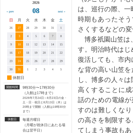
2026
は、巡行の際、一
08
« prev
next »
時期もあったそう
日
月
火
水
木
金
土
さくするなどの変
26
27
28
29
30
31
1
2
3
4
5
6
7
8
博多祇園山笠は、
9
10
11
12
13
14
15
す。明治時代はじ
16
17
18
19
20
21
22
復活しても、市内
23
24
25
26
27
28
29
な背の高い山笠を
30
31
1
2
3
4
5
休館日
し、博多の人々は
開館時間
9時30分〜17時30分
高くすることに成
（入館は17時まで）
2026年7月24日～8月23日の金・
話のための電線が
土・日・祝日と8月13日（木）は
20時まで開館（入館は19時30分
すのは難しくなり
まで）
の高さを制限する
休館日
毎週月曜日
（月曜が祝休日にあたる場
てしまう事故もあ
合は翌平日）