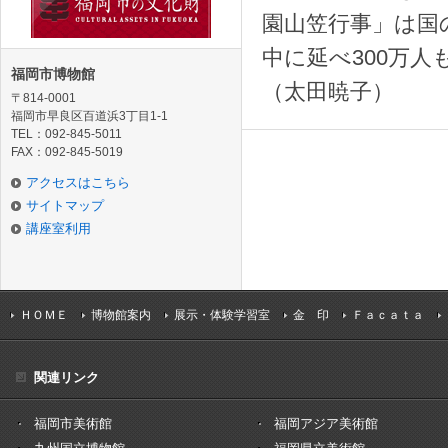
園山笠行事」は国
中に延べ300万
福岡市博物館
（太田暁子）
〒814-0001
福岡市早良区百道浜3丁目1-1
TEL：092-845-5011
FAX：092-845-5019
アクセスはこちら
サイトマップ
講座室利用
ＨＯＭＥ
博物館案内
展示・体験学習室
金 印
Ｆａｃａｔａ
関連リンク
福岡市美術館
福岡アジア美術館