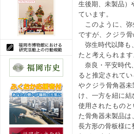
生後期、未製品）
ています。
このように、弥
ですが、クジラ骨
弥生時代以降も
たと考え
奈良・平安時代、
ると推定されてい
やクジラ骨角器未
け、一方を紐に結
使用されたものと
た骨角器未製品は
長方形の骨板様に