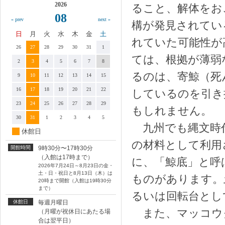
2026
ること、解体をお
08
« prev
next »
構が発見されてい
日
月
火
水
木
金
土
れていた可能性が
26
27
28
29
30
31
1
ては、根拠が薄弱
2
3
4
5
6
7
8
るのは、寄鯨（死
9
10
11
12
13
14
15
16
17
18
19
20
21
22
しているのを引き
23
24
25
26
27
28
29
もしれません。
30
31
1
2
3
4
5
九州でも縄文時
休館日
の材料として利用
開館時間
9時30分〜17時30分
（入館は17時まで）
に、「鯨底」と呼
2026年7月24日～8月23日の金・
土・日・祝日と8月13日（木）は
ものがあります。
20時まで開館（入館は19時30分
まで）
るいは回転台とし
休館日
毎週月曜日
また、マッコウ
（月曜が祝休日にあたる場
合は翌平日）