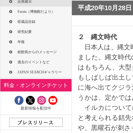
企画展示
平成20年10月28
Facata（博物館だより）
収蔵品目録
研究紀要
２ 縄文時代
年報
日本人は、縄文
総館長からのメッセージ
ました。縄文時代
過去のイベントなど
はもちろん、大型
JAPAN SEARCHギャラリー
もしばしば出土し
料金・オンラインチケット
に海へ出てクジラ
うかは、定かでは
イルカについて
最新情報を配信中
と考えられる銛先
や、黒曜石が刺さ