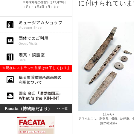
に付けられていま
※年末年始の休館日は12月28日
（月）～1月4日（月）まで
※現在レストランの営業は終了しておりま
す。
Facata（博物館だより）
>>
一覧
(上から)
アワビおこし、刺突具、骨鏃、紡錘車、
(原の辻遺跡)