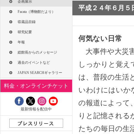
企画展示
平成２４年６月５日(
Facata（博物館だより）
収蔵品目録
研究紀要
何気ない日常
年報
大事件や大災害
総館長からのメッセージ
しっかりと覚え
過去のイベントなど
JAPAN SEARCHギャラリー
は、普段の生活
料金・オンラインチケット
いわけにはいか
の報道によって
最新情報を配信中
りと記憶される
たちの毎日の生