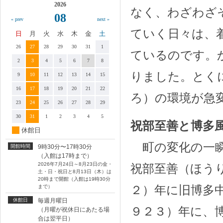
2026
なく、わざわざ
08
« prev
next »
ていく日々は、
日
月
火
水
木
金
土
26
27
28
29
30
31
1
ているのです。
2
3
4
5
6
7
8
りました。とく
9
10
11
12
13
14
15
16
17
18
19
20
21
22
ろ）の環境が急
23
24
25
26
27
28
29
30
31
1
2
3
4
5
祝部至善と博多
休館日
町の変化の一瞬
開館時間
9時30分〜17時30分
（入館は17時まで）
2026年7月24日～8月23日の金・
祝部至善（ほう
土・日・祝日と8月13日（木）は
20時まで開館（入館は19時30分
２）年に旧博多
まで）
休館日
毎週月曜日
９２３）年に、
（月曜が祝休日にあたる場
合は翌平日）