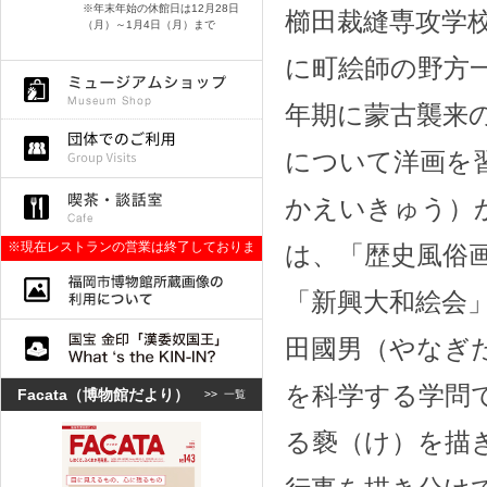
※年末年始の休館日は12月28日
櫛田裁縫専攻学
（月）～1月4日（月）まで
に町絵師の野方
年期に蒙古襲来
について洋画を
かえいきゅう）
※現在レストランの営業は終了しておりま
は、「歴史風俗
す。
「新興大和絵会
田國男（やなぎ
を科学する学問
Facata（博物館だより）
>>
一覧
る褻（け）を描