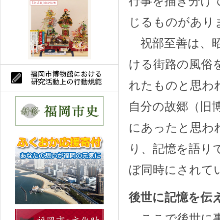
行事を描き分け
じるものがあり
祝部至善は、昭
ける街路の風俗
れたものと思わ
自分の故郷（旧
にあったと思わ
り、記憶を語り
ぼ同時にされて
後世に記憶を伝
ここで後世に事