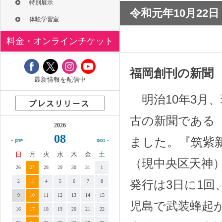
特別展示
令和元年10月22
体験学習室
料金・オンラインチケット
福岡創刊の新聞
最新情報を配信中
明治10年3月
古の新聞である
2026
08
ました。『筑紫
« prev
next »
日
月
火
水
木
金
土
（現中央区天神
26
27
28
29
30
31
1
発行は3日に1回
2
3
4
5
6
7
8
9
10
11
12
13
14
15
児島で武装蜂起
16
17
18
19
20
21
22