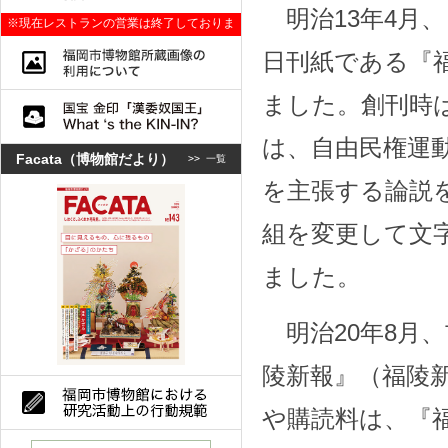
明治13年4月
※現在レストランの営業は終了しておりま
す。
日刊紙である『
ました。創刊時は
は、自由民権運
Facata（博物館だより）
>>
一覧
を主張する論説
組を変更して文
ました。
明治20年8月
陵新報』（福陵
や購読料は、『