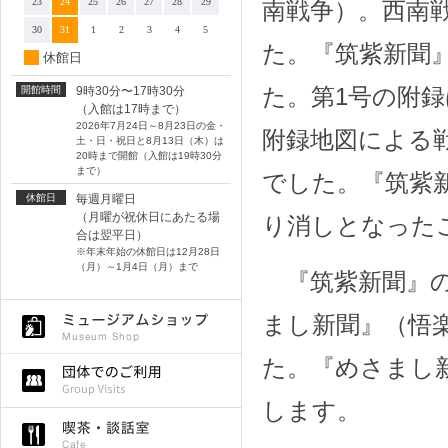
23
24
25
26
27
28
29
南戦争）。西南
30
31
1
2
3
4
5
た。『筑紫新聞
休館日
た。第1号の附
開館時間
9時30分〜17時30分
（入館は17時まで）
2026年7月24日～8月23日の金・
附録地図による
土・日・祝日と8月13日（木）は
20時まで開館（入館は19時30分
まで）
でした。『筑紫
休館日
毎週月曜日
（月曜が祝休日にあたる場
り消しとなった
合は翌平日）
※年末年始の休館日は12月28日
（月）～1月4日（月）まで
『筑紫新聞』の
まし新聞』（悟
た。『めさまし新
します。