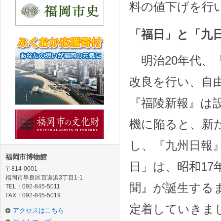
料の値下げを行
「福日」と「九
明治20年代、
改良を行い、自
『福陵新報』は設
機に陥ると、新
し、『九州日報
福岡市博物館
日」は、昭和17
〒814-0001
福岡市早良区百道浜3丁目1-1
聞』が誕生する
TEL：092-845-5011
FAX：092-845-5019
定着していきま
アクセスはこちら