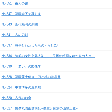
No.551 茶人の書
No.547 福岡城下で暮らす
No.543 近代福岡の新聞
No.541 古の刀剣
No.537 戦争とわたしたちのくらし28
No.534 筑前の女性文化人3―二川玉篠の絵画をゆかりの人々―
No.530 「老い」の図像学
No.528 福岡藩士伝来・刀と槍の装具展
No.524 中世博多の風景展
No.520 古代のお金
No.517 博多祇園山笠展18−藩主と家族の山笠上覧−