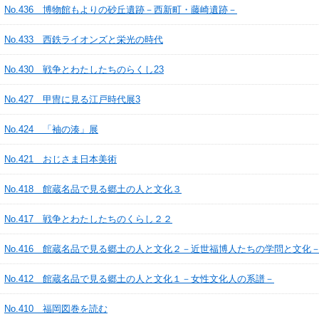
No.436 博物館もよりの砂丘遺跡－西新町・藤崎遺跡－
No.433 西鉄ライオンズと栄光の時代
No.430 戦争とわたしたちのらくし23
No.427 甲冑に見る江戸時代展3
No.424 「袖の湊」展
No.421 おじさま日本美術
No.418 館蔵名品で見る郷土の人と文化３
No.417 戦争とわたしたちのくらし２２
No.416 館蔵名品で見る郷土の人と文化２－近世福博人たちの学問と文化
No.412 館蔵名品で見る郷土の人と文化１－女性文化人の系譜－
No.410 福岡図巻を読む