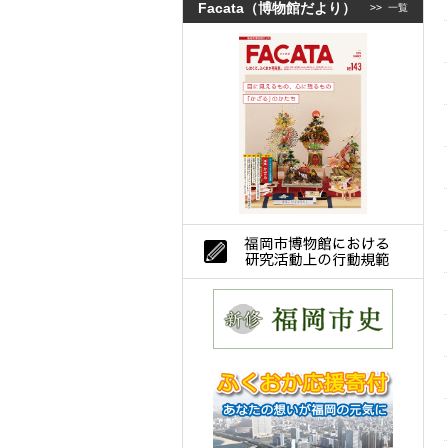
Facata（博物館だより）
>>
一覧