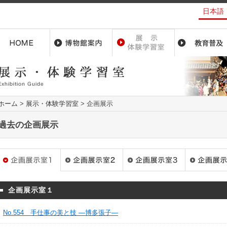
日本語
ホーム
>
展示・体験学習室
>
企画展示
過去の企画展示
企画展示室１
No.554 手仕事の美と技 ―博多張子―