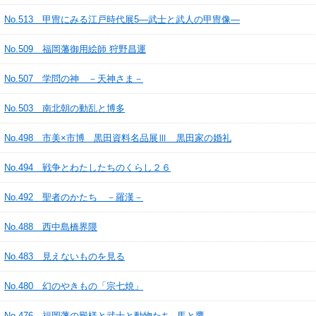
No.513 甲冑にみる江戸時代展5―武士と武人の甲冑像―
No.509 福岡藩御用絵師 狩野昌運
No.507 学問の神 －天神さま－
No.503 南北朝の動乱と博多
No.498 市美×市博 黒田資料名品展Ⅲ 黒田家の婚礼
No.494 戦争とわたしたちのくらし２６
No.492 聖者のかたち －羅漢－
No.488 西中島橋界隈
No.483 見えないものを見る
No.480 幻のやきもの「宗七焼」
No.476 福岡藩の殿様と武士と動物たち─馬と鷹─