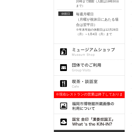
20時まで開館（入館は19時30分
まで）
休館日
毎週月曜日
（月曜が祝休日にあたる場
合は翌平日）
※年末年始の休館日は12月28日
（月）～1月4日（月）まで
※現在レストランの営業は終了しておりま
す。