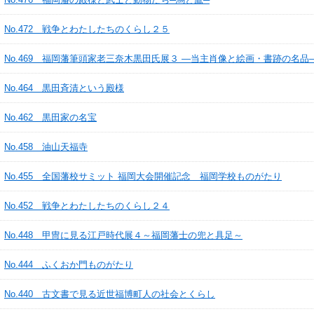
No.472 戦争とわたしたちのくらし２５
No.469 福岡藩筆頭家老三奈木黒田氏展３ ―当主肖像と絵画・書跡の名品
No.464 黒田斉清という殿様
No.462 黒田家の名宝
No.458 油山天福寺
No.455 全国藩校サミット 福岡大会開催記念 福岡学校ものがたり
No.452 戦争とわたしたちのくらし２４
No.448 甲冑に見る江戸時代展４～福岡藩士の兜と具足～
No.444 ふくおか門ものがたり
No.440 古文書で見る近世福博町人の社会とくらし