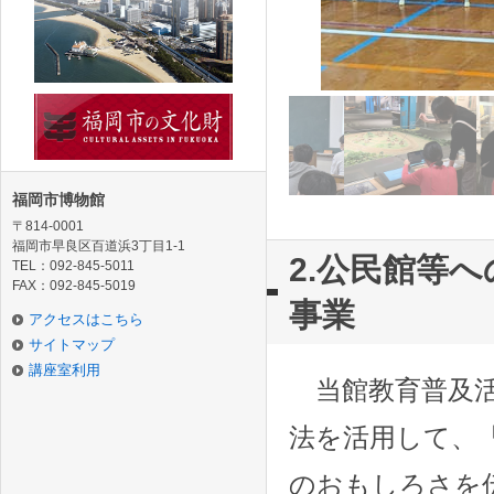
福岡市博物館
〒814-0001
福岡市早良区百道浜3丁目1-1
2.公民館等
TEL：092-845-5011
FAX：092-845-5019
事業
アクセスはこちら
サイトマップ
講座室利用
当館教育普及活
法を活用して、
のおもしろさを