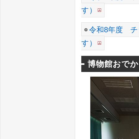
す）
令和8年度 
す）
博物館おでか