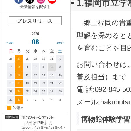
1.福岡市立
最新情報を配信中
郷土福岡の貴重
理解を深めると
2026
08
« prev
next »
を育むことを目
日
月
火
水
木
金
土
26
27
28
29
30
31
1
お問い合わせは
2
3
4
5
6
7
8
普及担当）まで
9
10
11
12
13
14
15
16
17
18
19
20
21
22
電 話:092-845-50
23
24
25
26
27
28
29
30
31
1
2
3
4
5
メール:hakubutsuka
休館日
博物館体験学習
開館時間
9時30分〜17時30分
（入館は17時まで）
2026年7月24日～8月23日の金・