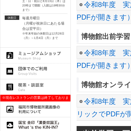
土・日・祝日と8月13日（木）は
令和8年度 
20時まで開館（入館は19時30分
まで）
PDFが開きます
休館日
毎週月曜日
（月曜が祝休日にあたる場
合は翌平日）
※年末年始の休館日は12月28日
博物館出前学習
（月）～1月4日（月）まで
令和8年度 
PDFが開きます
博物館オンライ
※現在レストランの営業は終了しておりま
令和8年度 
す。
リックでPDFが