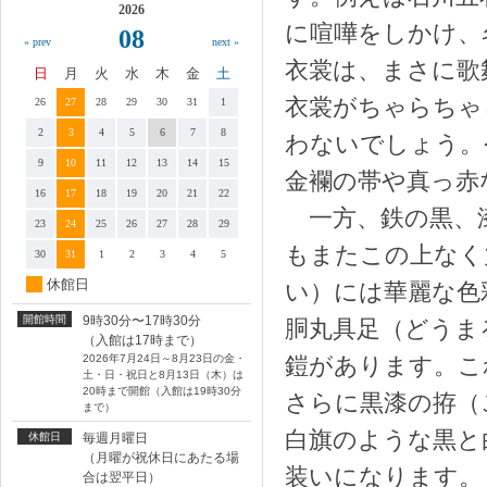
2026
に喧嘩をしかけ、
08
« prev
next »
衣裳は、まさに歌
日
月
火
水
木
金
土
衣裳がちゃらちゃ
26
27
28
29
30
31
1
2
3
4
5
6
7
8
わないでしょう。
9
10
11
12
13
14
15
金襴の帯や真っ赤
16
17
18
19
20
21
22
一方、鉄の黒、漆
23
24
25
26
27
28
29
もまたこの上なく
30
31
1
2
3
4
5
休館日
い）には華麗な色
開館時間
9時30分〜17時30分
胴丸具足（どうま
（入館は17時まで）
2026年7月24日～8月23日の金・
鎧があります。こ
土・日・祝日と8月13日（木）は
20時まで開館（入館は19時30分
さらに黒漆の拵（
まで）
白旗のような黒と
休館日
毎週月曜日
（月曜が祝休日にあたる場
装いになります。
合は翌平日）