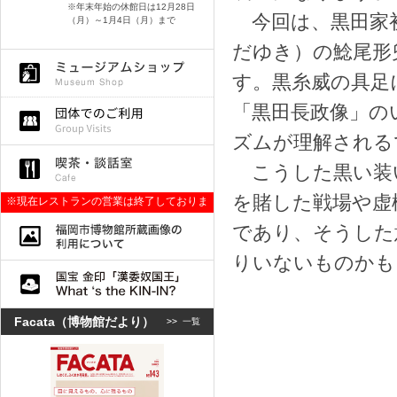
※年末年始の休館日は12月28日
今回は、黒田家初
（月）～1月4日（月）まで
だゆき）の鯰尾形
す。黒糸威の具足
「黒田長政像」の
ズムが理解される
こうした黒い装
を賭した戦場や虚
※現在レストランの営業は終了しておりま
す。
であり、そうした
りいないものかも
Facata（博物館だより）
>>
一覧