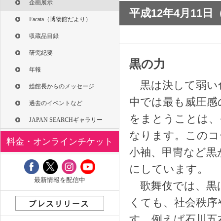
企画展示
平成12年4月11
Facata（博物館だより）
収蔵品目録
研究紀要
黒の力
年報
黒は決して弱い
総館長からのメッセージ
中では最も威圧感
過去のイベントなど
をまとうことは、
JAPAN SEARCHギャラリー
なります。このコ
料金・オンラインチケット
小袖、甲冑など黒
にしています。
最新情報を配信中
歌舞伎では、黒
くても、社会秩序
す。例えば石川五